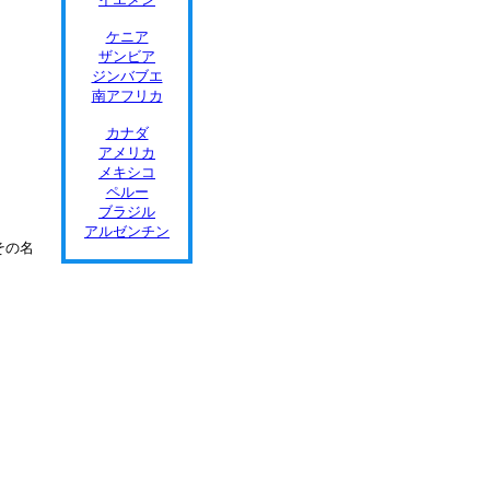
ケニア
ザンビア
ジンバブエ
南アフリカ
カナダ
アメリカ
メキシコ
ペルー
ブラジル
アルゼンチン
その名