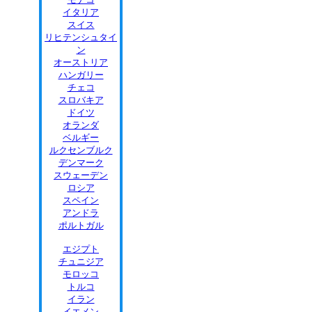
イタリア
スイス
リヒテンシュタイ
ン
オーストリア
ハンガリー
チェコ
スロバキア
ドイツ
オランダ
ベルギー
ルクセンブルク
デンマーク
スウェーデン
ロシア
スペイン
アンドラ
ポルトガル
エジプト
チュニジア
モロッコ
トルコ
イラン
イエメン