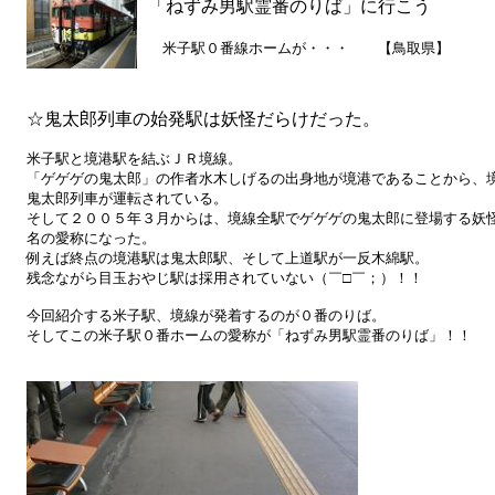
「ねずみ男駅霊番のりば」に行こう
米子駅０番線ホームが・・・ 【鳥取県】
☆鬼太郎列車の始発駅は妖怪だらけだった。
米子駅と境港駅を結ぶＪＲ境線。
「ゲゲゲの鬼太郎」の作者水木しげるの出身地が境港であることから、
鬼太郎列車が運転されている。
そして２００５年３月からは、境線全駅でゲゲゲの鬼太郎に登場する妖
名の愛称になった。
例えば終点の境港駅は鬼太郎駅、そして上道駅が一反木綿駅。
残念ながら目玉おやじ駅は採用されていない（￣□￣；）！！
今回紹介する米子駅、境線が発着するのが０番のりば。
そしてこの米子駅０番ホームの愛称が「ねずみ男駅霊番のりば」！！