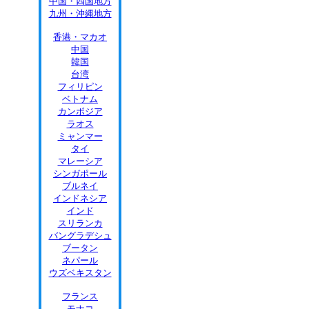
中国・四国地方
九州・沖縄地方
香港・マカオ
中国
韓国
台湾
フィリピン
ベトナム
カンボジア
ラオス
ミャンマー
タイ
マレーシア
シンガポール
ブルネイ
インドネシア
インド
スリランカ
バングラデシュ
ブータン
ネパール
ウズベキスタン
フランス
モナコ