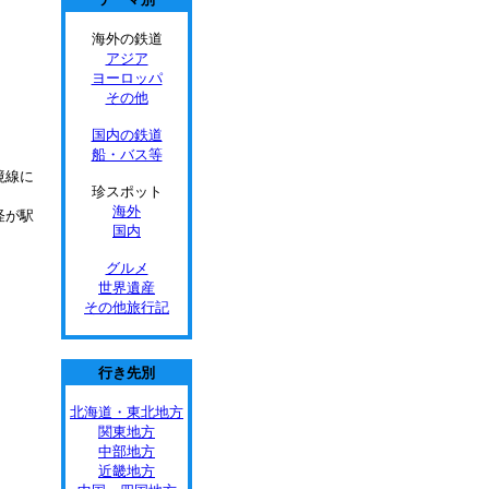
海外の鉄道
アジア
ヨーロッパ
その他
国内の鉄道
船・バス等
境線に
珍スポット
海外
怪が駅
国内
グルメ
世界遺産
その他旅行記
行き先別
北海道・東北地方
関東地方
中部地方
近畿地方