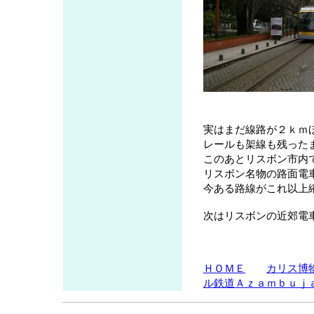
実はまだ線路が２ｋｍ
レールも架線も残った
このあとリスボン市内
リスボン名物の路面電
今ある路線がこれ以上
次はリスボンの近郊電
ＨＯＭＥ
カリス博
ル鉄道Ａｚａｍｂｕｊ