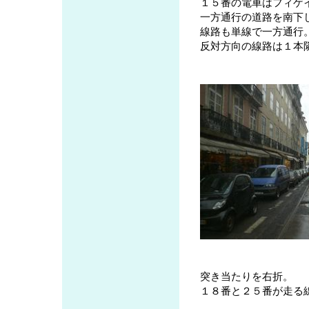
１５番の電車はフィゲ
一方通行の道路を南下
線路も単線で一方通行
反対方向の線路は１本
突き当たりを右折。
１８番と２５番が走る