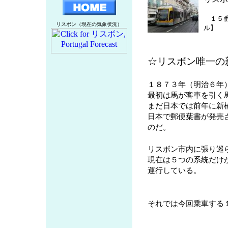
１５番
リスボン（現在の気象状況）
ル】
☆リスボン唯一の
１８７３年（明治６年
最初は馬が客車を引く
まだ日本では前年に新
日本で郵便葉書が発売
のだ。
リスボン市内に張り巡
現在は５つの系統だけ
運行している。
それでは今回乗車する