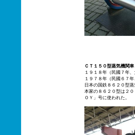
ＣＴ１５０型蒸気機関車
１９１８年（民國７年、
１９７８年（民國６７年
日本の国鉄８６２０型蒸
本家の８６２０型は２０
ＯＹ」号に使われた。