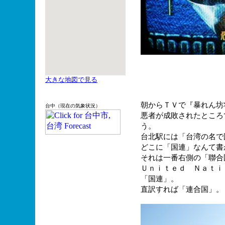
大きな地図で見る
朝からＴＶで『暴れん坊
台中（現在の気象状況）
悪者が成敗されたところ
う。
台北駅には「台湾の名で
どこに「国連」なんて書
それは一番右側の「聯合
Ｕｎｉｔｅｄ Ｎａｔｉ
「国連」。
直訳すれば「連合国」。