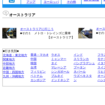
アジア
ヨーロッパ
その他
1
1
1
1
1
1
オーストラリア
オー
オーストラリアに行こう
■その
■その１ メトロ・トレインズに乗車
【オーストラリア】
■行き先別■
香港・マカオ
ラオス
インド
フラ
北海道・東北地方
中国
ミャンマー
スリランカ
モナ
関東地方
韓国
タイ
バングラデシュ
イタ
中部地方
台湾
マレーシア
ブータン
スイ
近畿地方
フィリピン
シンガポール
ネパール
リヒ
中国・四国地方
ベトナム
ブルネイ
ウズベキスタ
オー
九州・沖縄地方
カンボジア
インドネシア
ン
ハン